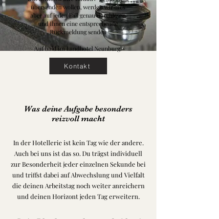
übersenden wollen, werden wir dies
aber auf jeden Fall genau durchlesen
und Ihnen eine entsprechende
Rückmeldung senden
Auf bald im Landhotel Neunburg!
Kontakt
Was deine Aufgabe besonders
reizvoll macht
In der Hotellerie ist kein Tag wie der andere.
Auch bei uns ist das so. Du trägst individuell
zur Besonderheit jeder einzelnen Sekunde bei
und triffst dabei auf Abwechslung und Vielfalt
die deinen Arbeitstag noch weiter anreichern
und deinen Horizont jeden Tag erweitern.