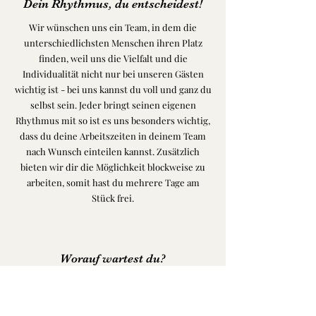
Dein Rhythmus, du entscheidest!
Wir wünschen uns ein Team, in dem die
unterschiedlichsten Menschen ihren Platz
finden, weil uns die Vielfalt und die
Individualität nicht nur bei unseren Gästen
wichtig ist - bei uns kannst du voll und ganz du
selbst sein. Jeder bringt seinen eigenen
Rhythmus mit so ist es uns besonders wichtig,
dass du deine Arbeitszeiten in deinem Team
nach Wunsch einteilen kannst. Zusätzlich
bieten wir dir die Möglichkeit blockweise zu
arbeiten, somit hast du mehrere Tage am
Stück frei.
Worauf wartest du?
Wir haben Spaß an dem was wir tun und
freuen uns dich vielleicht schon bald in
unserem Team willkommen zu heißen. Wir