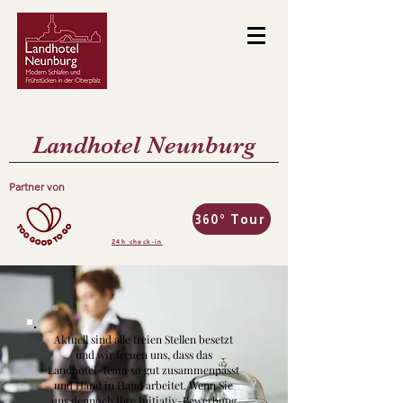
Landhotel Neunburg
Partner von
360° Tour
24h check-in
Aktuell sind alle freien Stellen besetzt
und wir freuen uns, dass das
Landhotel-Team so gut zusammenpasst
und Hand in Hand arbeitet. Wenn Sie
uns dennoch Ihre Initiativ-Bewerbung